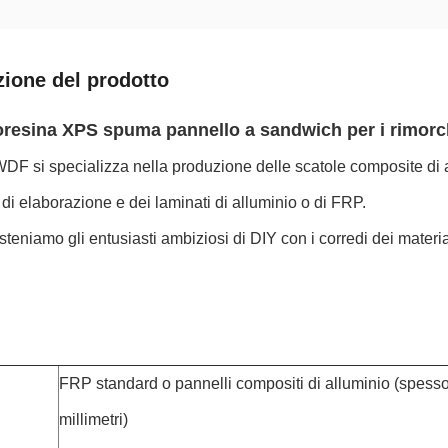
zione del prodotto
oresina XPS spuma pannello a sandwich per i rimorc
F si specializza nella produzione delle scatole composite di al
à di elaborazione e dei laminati di alluminio o di FRP.
osteniamo gli entusiasti ambiziosi di DIY con i corredi dei materi
FRP standard o pannelli compositi di alluminio (spesso
millimetri)