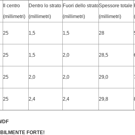
Il centro
Dentro lo strato
Fuori dello strato
Spessore totale
(millimetri)
(millimetri)
(millimetri)
(millimetri)
25
1,5
1,5
28
25
1,5
2,0
28,5
25
2,0
2,0
29,0
25
2,4
2,4
29,8
 WDF
IBILMENTE FORTE!