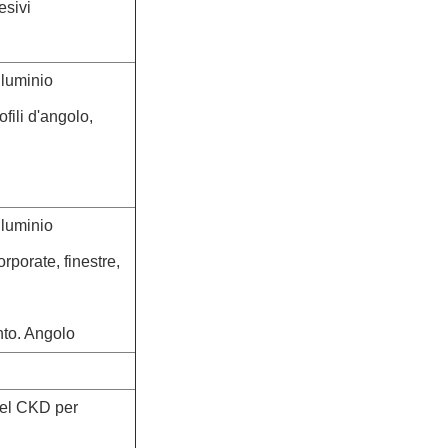
esivi
lluminio
ofili d'angolo,
lluminio
orporate, finestre,
nto. Angolo
del CKD per