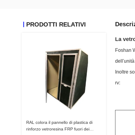
Descri
PRODOTTI RELATIVI
La vetr
Foshan WD
dell'unit
Inoltre s
rv:
RAL colora il pannello di plastica di
rinforzo vetroresina FRP fuori dei