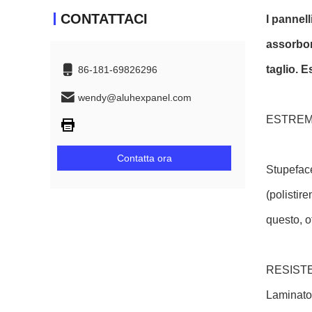
CONTATTACI
I pannel
assorbono
taglio. E
86-181-69826296
wendy@aluhexpanel.com
ESTREM
Contatta ora
Stupeface
(polistir
questo, o
RESIST
Laminato 