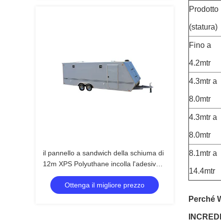
Prodotto
(statura)
Fino a
4.2mtr
4.3mtr a
8.0mtr
4.3mtr a
8.0mtr
il pannello a sandwich della schiuma di
8.1mtr a
12m XPS Polyuthane incolla l'adesivo
14.4mtr
per il rimorchio
Ottenga il migliore prezzo
Perché
INCRED