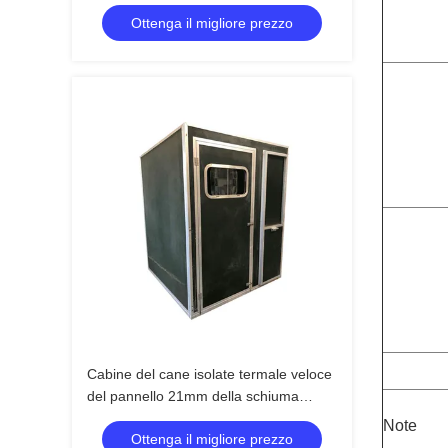
canile
Ottenga il migliore prezzo
Cabine del cane isolate termale veloce
del pannello 21mm della schiuma
dell'Assemblea FRP ENV
Note
Ottenga il migliore prezzo