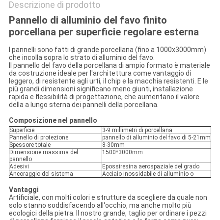
Descrizione di prodotto
Pannello di alluminio del favo finito
porcellana per superficie regolare esterna
I pannelli sono fatti di grande porcellana (fino a 1000x3000mm)
che incolla sopra lo strato di alluminio del favo.
Il pannello del favo della porcellana di ampio formato è materiale
da costruzione ideale per l'architettura come vantaggio di
leggero, di resistente agli urti, il chip e la macchia resistenti. E le
più grandi dimensioni significano meno giunti, installazione
rapida e flessibilità di progettazione, che aumentano il valore
della a lungo sterna dei pannelli della porcellana.
Composizione nel pannello
Superficie
3-9 millimetri di porcellana
Pannello di protezione
pannello di alluminio del favo di 5-21mm
Spessore totale
8-30mm
Dimensione massima del
1500*3000mm
pannello
Adesivi
Epossiresina aerospaziale del grado
Ancoraggio del sistema
Acciaio inossidabile di alluminio o
Vantaggi
Artificiale, con molti colori e strutture da scegliere da quale non
solo stanno soddisfacendo all'occhio, ma anche molto più
ecologici della pietra. Il nostro grande, taglio per ordinare i pezzi