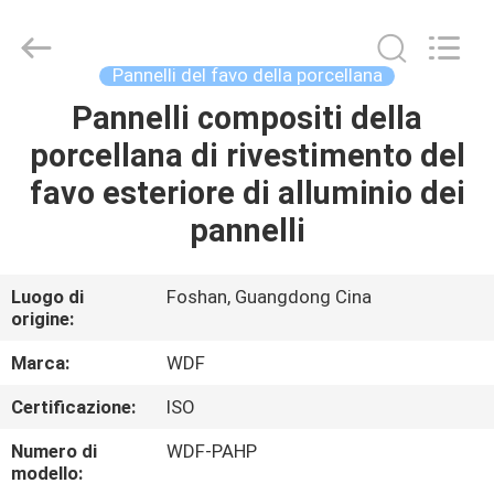
Wonderful
Composite
Material
Co.,
Ltd..
Pannelli del favo della porcellana
All
Rights
Reserved.
Pannelli compositi della
CASA
Developed
by
porcellana di rivestimento del
ECER
PRODOTTI
favo esteriore di alluminio dei
pannelli
CIRCA
NOI
Luogo di
Foshan, Guangdong Cina
origine:
GIRO
Marca:
WDF
DELLA
Certificazione:
ISO
FABBRICA
Numero di
WDF-PAHP
modello: