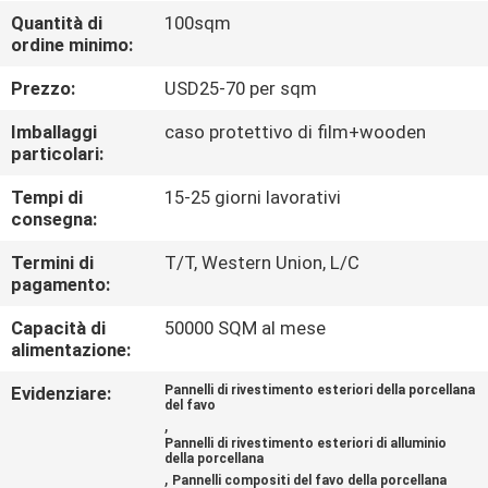
CONTROLLO
Quantità di
100sqm
ordine minimo:
DI
QUALITÀ
Prezzo:
USD25-70 per sqm
Imballaggi
caso protettivo di film+wooden
CONTATTICI
particolari:
Tempi di
15-25 giorni lavorativi
consegna:
NOTIZIE
Termini di
T/T, Western Union, L/C
pagamento:
CASI
Capacità di
50000 SQM al mese
alimentazione:
MAPPA
Evidenziare:
Pannelli di rivestimento esteriori della porcellana
DEL
del favo
,
SITO
Pannelli di rivestimento esteriori di alluminio
della porcellana
,
Pannelli compositi del favo della porcellana