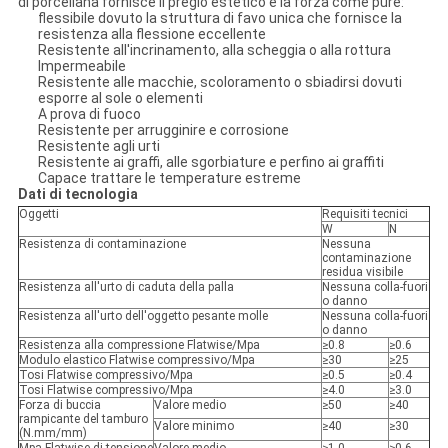
di porcellana fornisce il pregio estetico e la forza come pure:
flessibile dovuto la struttura di favo unica che fornisce la
resistenza alla flessione eccellente
Resistente all'incrinamento, alla scheggia o alla rottura
Impermeabile
Resistente alle macchie, scoloramento o sbiadirsi dovuti
esporre al sole o elementi
A prova di fuoco
Resistente per arrugginire e corrosione
Resistente agli urti
Resistente ai graffi, alle sgorbiature e perfino ai graffiti
Capace trattare le temperature estreme
Dati di tecnologia
Oggetti
Requisiti tecnici
W
N
Resistenza di contaminazione
Nessuna
contaminazione
residua visibile
Resistenza all'urto di caduta della palla
Nessuna colla-fuori
o danno
Resistenza all'urto dell'oggetto pesante molle
Nessuna colla-fuori
o danno
Resistenza alla compressione Flatwise/Mpa
≥0.8
≥0.6
Modulo elastico Flatwise compressivo/Mpa
≥30
≥25
Tosi Flatwise compressivo/Mpa
≥0.5
≥0.4
Tosi Flatwise compressivo/Mpa
≥4.0
≥3.0
Forza di buccia
Valore medio
≥50
≥40
rampicante del tamburo
Valore minimo
≥40
≥30
(N.mm/mm)