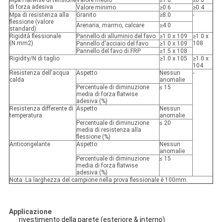
Mpa Flatwise di tensione
Valore medio
≥1.0
≥0.6
di forza adesiva
Valore minimo
≥0.6
≥0.4
Mpa di resistenza alla
Granito
≥8.0
-
flessione (valore
Arenaria, marmo, calcare
≥4.0
standard)
Rigidità flessionale
Pannello di alluminio del favo
≥1.0 x 109
≥1.0 x
(N.mm2)
108
Pannello d'acciaio del favo
≥1.0 x 109
Pannello del favo di FRP
≥1.5 x 108
Rigidity/N di taglio
≥1.0 x 105
≥1.0 x
104
Resistenza dell'acqua
Aspetto
Nessun
-
calda
anomalie
Percentuale di diminuzione
≤ 15
media di forza flatwise
adesiva (%)
Resistenza differente di
Aspetto
Nessun
temperatura
anomalie
Percentuale di diminuzione
≤ 20
media di resistenza alla
flessione (%)
Anticongelante
Aspetto
Nessun
anomalie
Percentuale di diminuzione
≤ 15
media di forza flatwise
adesiva (%)
Nota: La larghezza del campione nella prova flessionale è 100mm.
Applicazione
rivestimento della parete (esteriore & interno)