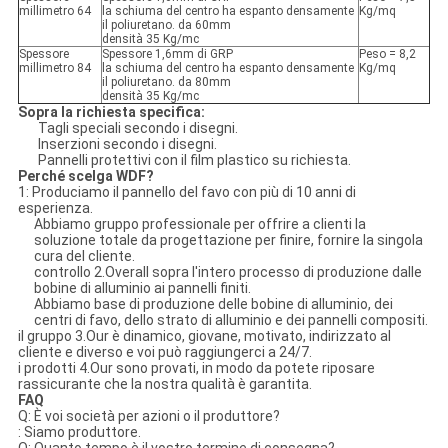
millimetro 64
la schiuma del centro ha espanto densamente
Kg/mq
il poliuretano. da 60mm
densità 35 Kg/mc
Spessore
Spessore 1,6mm di GRP
Peso = 8,2
millimetro 84
la schiuma del centro ha espanto densamente
Kg/mq
il poliuretano. da 80mm
densità 35 Kg/mc
Sopra la richiesta specifica:
Tagli speciali secondo i disegni.
Inserzioni secondo i disegni.
Pannelli protettivi con il film plastico su richiesta.
Perché scelga WDF?
1: Produciamo il pannello del favo con più di 10 anni di
esperienza.
Abbiamo gruppo professionale per offrire a clienti la
soluzione totale da progettazione per finire, fornire la singola
cura del cliente.
controllo 2.Overall sopra l'intero processo di produzione dalle
bobine di alluminio ai pannelli finiti.
Abbiamo base di produzione delle bobine di alluminio, dei
centri di favo, dello strato di alluminio e dei pannelli compositi.
il gruppo 3.Our è dinamico, giovane, motivato, indirizzato al
cliente e diverso e voi può raggiungerci a 24/7.
i prodotti 4.Our sono provati, in modo da potete riposare
rassicurante che la nostra qualità è garantita.
FAQ
Q: È voi società per azioni o il produttore?
: Siamo produttore.