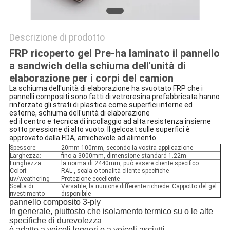
Descrizione di prodotto
FRP ricoperto gel Pre-ha laminato il pannello
a sandwich della schiuma dell'unità di
elaborazione per i corpi del camion
La schiuma dell'unità di elaborazione ha svuotato FRP che i
pannelli compositi sono fatti di vetroresina prefabbricata hanno
rinforzato gli strati di plastica come superfici interne ed
esterne, schiuma dell'unità di elaborazione
ed il centro e tecnica di incollaggio ad alta resistenza insieme
sotto pressione di alto vuoto. Il gelcoat sulle superfici è
approvato dalla FDA, amichevole ad alimento.
Spessore:
20mm-100mm, secondo la vostra applicazione
Larghezza:
fino a 3000mm, dimensione standard 1.22m
Lunghezza:
la norma di 2440mm, può essere cliente specifico
Colori:
RAL-, scala o tonalità cliente-specifiche
uv/weathering
Protezione eccellente
Scelta di
Versatile, la riunione differente richiede. Cappotto del gel
rivestimento
disponibile
pannello composito 3-ply
In generale, piuttosto che isolamento termico su o le alte
specifiche di durevolezza
è adatto a veicoli leggeri o a veicoli asciutti