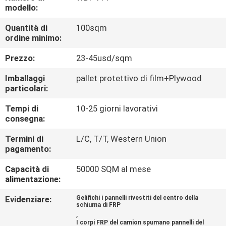
CONTROLLO
modello:
DI
Quantità di
100sqm
ordine minimo:
QUALITÀ
Prezzo:
23-45usd/sqm
CONTATTICI
Imballaggi
pallet protettivo di film+Plywood
particolari:
NOTIZIE
Tempi di
10-25 giorni lavorativi
consegna:
CASI
Termini di
L/C, T/T, Western Union
pagamento:
MAPPA
Capacità di
50000 SQM al mese
alimentazione:
DEL
Evidenziare:
Gelifichi i pannelli rivestiti del centro della
SITO
schiuma di FRP
,
I corpi FRP del camion spumano pannelli del