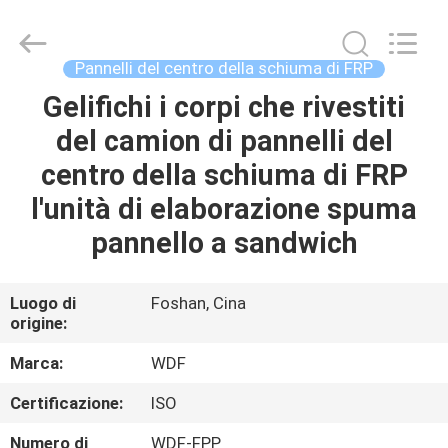
Composite
Material
Co.,
Ltd..
All
Pannelli del centro della schiuma di FRP
Rights
Reserved.
Gelifichi i corpi che rivestiti
CASA
Developed
by
ECER
del camion di pannelli del
PRODOTTI
centro della schiuma di FRP
l'unità di elaborazione spuma
CIRCA
pannello a sandwich
NOI
Luogo di
Foshan, Cina
origine:
GIRO
DELLA
Marca:
WDF
FABBRICA
Certificazione:
ISO
Numero di
WDF-FPP