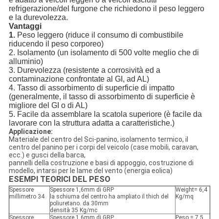
refrigerazione/del furgone che richiedono il peso leggero
e la durevolezza.
Vantaggi
1.
Peso leggero (riduce il consumo di combustibile
riducendo il peso corporeo)
2. Isolamento (un isolamento di 500 volte meglio che di
alluminio)
3. Durevolezza (resistente a corrosività ed a
contaminazione confrontate al GI, ad AL)
4. Tasso di assorbimento di superficie di impatto
(generalmente, il tasso di assorbimento di superficie è
migliore del GI o di AL)
5. Facile da assemblare la scatola superiore (è facile da
lavorare con la struttura adatta a caratteristiche.)
Applicazione:
Materiale del centro del Sci-panino, isolamento termico, il
centro del panino per i corpi del veicolo (case mobili, caravan,
ecc.) e gusci della barca,
pannelli della costruzione e basi di appoggio, costruzione di
modello, intarsi per le lame del vento (energia eolica)
ESEMPI TEORICI DEL PESO
Spessore
Spessore 1,6mm di GRP
Weight= 6,4
millimetro 34
la schiuma del centro ha ampliato il thich del
Kg/mq
poliuretano. da 30mm
densità 35 Kg/mc
Spessore
Spessore 1,6mm di GRP
Peso = 7,5