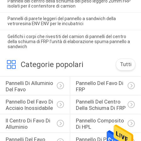
Pannelli del centro della schiuma del peso leggero 20mm FRP
isolati per il contenitore di camion
Pannelli di parete leggeri del pannello a sandwich della
vetroresina ENV ENV per le incubatrici
Gelifichi i corpi che rivestiti del camion di pannelli del centro
della schiuma di FRP l'unità di elaborazione spuma pannello a
sandwich
Categorie popolari
Tutti
Pannelli Di Alluminio 
Pannello Del Favo Di 
Del Favo
FRP
Pannello Del Favo Di 
Pannelli Del Centro 
Acciaio Inossidabile
Della Schiuma Di FRP
Il Centro Di Favo Di 
Pannello Composito 
Alluminio
Di HPL
Pannelli Del Favo 
Pannello Di Pietra 