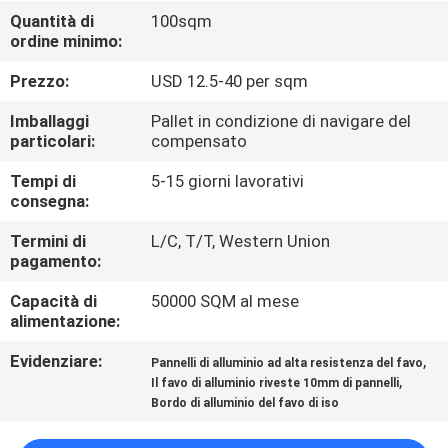
CONTROLLO
Quantità di
100sqm
ordine minimo:
DI
QUALITÀ
Prezzo:
USD 12.5-40 per sqm
Imballaggi
Pallet in condizione di navigare del
CONTATTICI
particolari:
compensato
Tempi di
5-15 giorni lavorativi
consegna:
NOTIZIE
Termini di
L/C, T/T, Western Union
pagamento:
CASI
Capacità di
50000 SQM al mese
alimentazione:
MAPPA
Evidenziare:
,
Pannelli di alluminio ad alta resistenza del favo
DEL
,
Il favo di alluminio riveste 10mm di pannelli
SITO
Bordo di alluminio del favo di iso