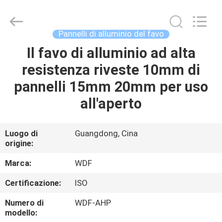
Composite
Material
Co.,
Ltd..
All
Pannelli di alluminio del favo
Rights
Reserved.
Il favo di alluminio ad alta
CASA
Developed
by
ECER
resistenza riveste 10mm di
PRODOTTI
pannelli 15mm 20mm per uso
all'aperto
CIRCA
NOI
Luogo di
Guangdong, Cina
origine:
GIRO
Marca:
WDF
DELLA
Certificazione:
ISO
FABBRICA
Numero di
WDF-AHP
modello: