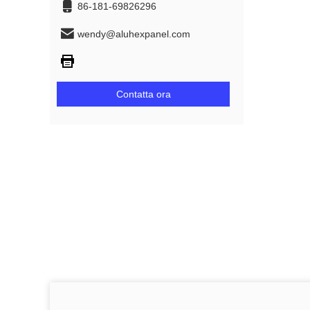
86-181-69826296
wendy@aluhexpanel.com
Contatta ora