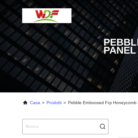
PEBBL
PANEL
Casa.
>
Prodotti
>
Pebble Emboosed Frp Honeycomb P