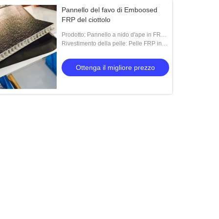
Pannello del favo di Emboosed
FRP del ciottolo
Prodotto: Pannello a nido d'ape in FRP
PP
Rivestimento della pelle: Pelle FRP in
rilievo
Ottenga il migliore prezzo